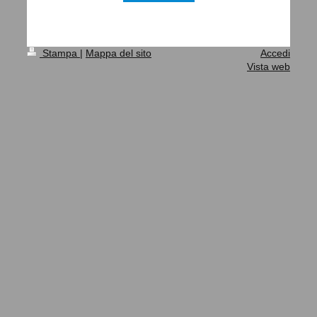
Stampa
|
Mappa del sito
Accedi
Vista web